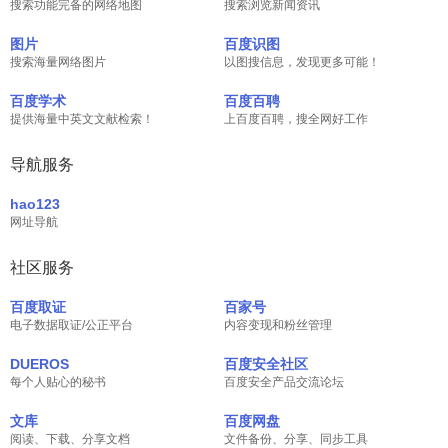
搜索功能完备的网络地图
搜索浏览新闻资讯
图片
百度识图
搜索海量网络图片
以图搜信息，发现更多可能！
百度学术
百度百聘
提供海量中英文文献检索！
上百度百聘，搜全网好工作
导航服务
hao123
网址导航
社区服务
百度取证
百家号
电子数据取证/公正平台
内容变现和粉丝管理
DUEROS
百度安全社区
每个人贴心的秘书
百度安全产品交流论坛
文库
百度网盘
阅读、下载、分享文档
文件备份、分享、同步工具