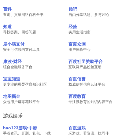
百科
贴吧
查询、贡献网络百科全书
自由分享话题、参与讨论
知道
经验
寻找答案、回答问题
实用生活指南
度小满支付
百度众测
安全可信赖的支付工具
用户体验中心
康波•财经
百度社团赞助平台
综合金融服务平台
互联网产品粉丝互动
宝宝知道
百度信誉
更专业的母婴孕育知识社区
权威信誉信息认证平台
地图掘金
百度教育
众包用户赚零花钱平台
专注做教育的知识内容平台
游戏娱乐
hao123游戏•手游
百度游戏
手游资讯、开测、礼包、下载
玩游戏、看资讯、找同伴