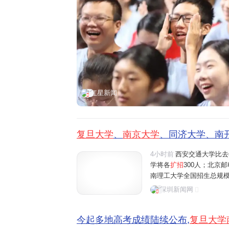
红星新闻
复旦大学
、
南京大学
、同济大学、南开
4小时前
西安交通大学比去
学将各
扩招
300人；北京邮
南理工大学全国招生总规模比
山东大学、中央财经大学、
深圳新闻网
增100个招生名额。AI
今起多地高考成绩陆续公布,
复旦大学