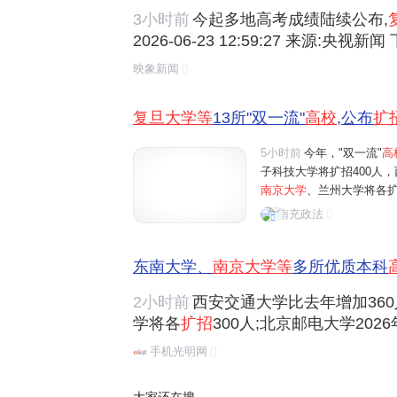
3小时前
今起多地高考成绩陆续公布,
2026-06-23 12:59:27 来源:央视
朗普称能迅速解决黎巴嫩问题 两客机
映象新闻
价冲击5200美元难度大增,美银,德银
降雨"梅完梅了"!数说南方破纪录强降雨,
复旦大学等
13所"双一流"
高校
,公布
扩
5小时前
今年，"双一流"
高
子科技大学将扩招400人，
南京大学
、兰州大学将各扩
增量为180人；华南理工大
南充政法
大学、南开大学、山东大学
东南大学、
南京大学等
多所优质本科
2小时前
西安交通大学比去年增加360
学将各
扩招
300人;北京邮电大学202
理工大学全国招生总规模比2025年增
手机光明网
山东大学、中央财经大学、中国矿业大学
00个招生名额。