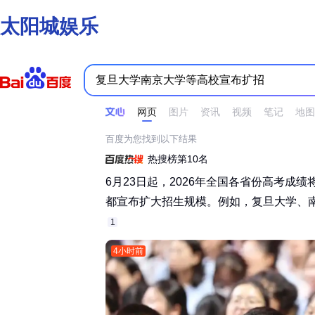
太阳城娱乐
时间不限
所有网页和文件
站点内检索
网页
图片
资讯
视频
笔记
地图
百度为您找到以下结果
热搜榜第10名
6月23日起，2026年全国各省份高考成
都宣布扩大招生规模。例如，复旦大学、南京
1
4小时前