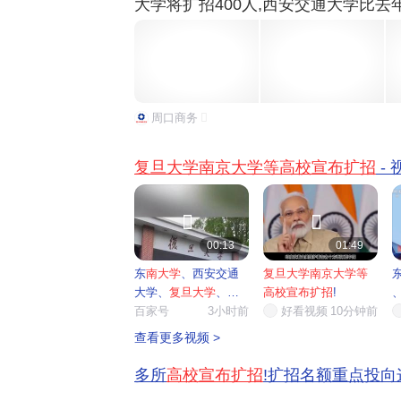
大学将扩招400人,西安交通大学比去年
、兰州大学将各扩招300人;北京邮电
80人;华南理工大学全国招生总规模比2
开大学...
周口商务
复旦大学南京大学等高校宣布扩招
-


00:13
01:49
东
南大学
、西安交通
复旦大学南京大学等
大学、
复旦大学
、
南
高校宣布扩招
!
京大学
百家号
...
3小时前
好看视频
10分钟前
查看更多视频 >
多所
高校宣布扩招
!扩招名额重点投向