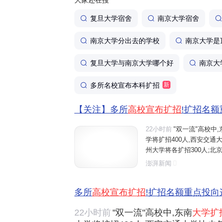
大家还在搜
复旦大学宿舍
南京大学宿舍
南京大学分出去的学校
南京大学是
复旦大学与南京大学哪个好
南京大
多所名校宣布本科扩招
新
【关注】多所
高校宣布扩招
!扩招名
22小时前
"双一流"高校中,
学将扩招400人,西安交通大
州大学将各扩招300人;北京
南理工大学全国招生总规模比
澎湃新闻
山东大学、中央财经大学、
多所
高校宣布扩招
!扩招名额重点投向
22小时前
"双一流"高校中,东南
大学扩