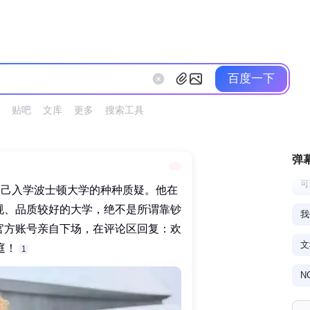
百度一下
贴吧
文库
更多
搜索工具
弹
可
自己入学波士顿大学的种种质疑。他在
规、品质较好的大学，绝不是所谓靠钞
官方账号亲自下场，在评论区回复：欢
！‌‌
1
他