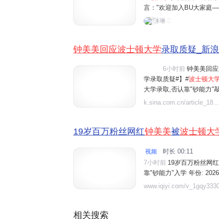
言："欢迎加入BU大家庭—
erriers疯狂打call
琳琳
论视为校方对钟美美申请
钟美美回应波士顿大学
录取质疑_新
6小时前
钟美美回应
视频
学录取质疑#】#
波士顿大

大学录取,否认靠"钞能力"
正规渠道、扎实准备申请资
k.sina.com.cn/article_18...
过网络挣的钱,除了自己和家
19岁百万粉丝网红
钟美美
被
波士顿大
时长 00:11
视频

7小时前
19岁百万粉丝网红
靠"钞能力"入学 年份: 202
录取】19岁百万粉丝网红
www.iqiyi.com/v_1gqy3330
靠"钞能力"入学.精彩内容,
百万粉丝网红钟美美被波士顿
相关搜索