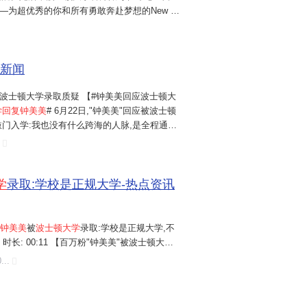
—为超优秀的你和所有勇敢奔赴梦想的New T
！"此次互动直接为持续发酵的入学争议画上句号，被舆
资质的正面背书。
钟美美回应
入学...
浪新闻
波士顿大学录取质疑 【#钟美美回应波士顿大
学回复钟美美
# 6月22日,"钟美美"回应被波士顿
敲门入学:我也没有什么跨海的人脉,是全程通过
料、通过层层筛选取得入学资格。"这些年通
里基本开销,都存作学费。"...
学
录取:学校是正规大学-热点资讯
钟美美
被
波士顿大学
录取:学校是正规大学,不
6 时长: 00:11 【百万粉"钟美美"被波士顿大学
钟美美被波士顿大学录取:学校是正规大学,不
...
立即观看.免费在线观看-爱奇艺. 视频名称 19岁
大学录取:学校是...