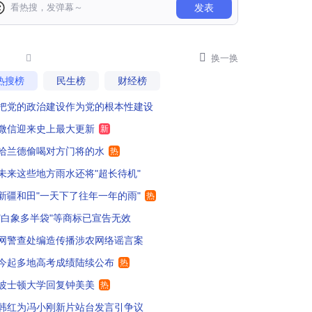
发表
人还是女人啊？
156
评论区展示了物种的多样性，自己能力不行在那酸黄瓜

34

换一换
热搜榜
民生榜
财经榜
哈尔滨市第三中学整班的清华北大升学率。但是哈尔滨市第三中学国际部不太清楚，应该也不弱。
0
把党的政治建设作为党的根本性建设
即便从世界范围看，留学生只要不是理工科，是不是"镀金"的自己心里清楚。
151
微信迎来史上最大更新
新
中出去1年观念就洋化扭曲了，3年后见人品
69
哈兰德偷喝对方门将的水
热
未来这些地方雨水还将"超长待机"
己养自己不靠父母太厉害了
101
新疆和田"一天下了往年一年的雨"
热
士顿大学！龙虾免费吃吗？
32
"白象多半袋"等商标已宣告无效
网警查处编造传播涉农网络谣言案
话实说，这学校真的是钞能力可以入读的
只要钞够劲
43
今起多地高考成绩陆续公布
热
望钟美美以后不要被NGO组织收买
46
波士顿大学回复钟美美
热
波士顿大学啊，真巧了，我一个大学同学的儿子也是上的这个学校，嘿嘿，也许钟美美是考上去的，反正我那同学的儿子是花了钱的
25
韩红为冯小刚新片站台发言引争议