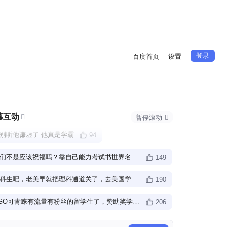
登录
百度首页
设置
幕互动

暂停滚动

别听他谦虚了 他真是学霸
94
我们不是应该祝福吗？靠自己能力考试书世界名校，很棒了
149
文科生吧，老美早就把理科通道关了，去美国学文科？
，哈哈，现在都懂是什
190
NGO可青睐有流量有粉丝的留学生了，赞助奖学金统统都能安排上。
206
高中好像是哈三中的，能进哈三中的都是学霸啊
50