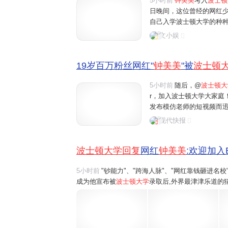
5小时前
钟美美
考入
波士顿
日晚间，这位曾经的网红
自己入学波士顿大学的种
话："我上的波士顿大学是
文小娱
能力敲门入学的学校。"这
19岁百万粉丝网红"
钟美美
"被
波士顿
5小时前
随后，@
波士顿大
r，加入波士顿大学大家庭！
发布模仿老师的短视频而
绝多家公司的高额签约。
现代快报
他100万元的签约费用，他
波士顿大学回复
网红
钟美美
:欢迎加入B
5小时前
"钞能力"、"跨海人脉"、"网红靠钱砸进名
成为他宣布被
波士顿大学
录取后,外界最津津乐道的猜
钟美美在社交平台发布长视频声明,全盘驳斥了种种
所"正规、品质较好的学校",绝...