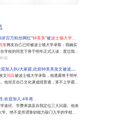
自
波
息
实
9岁百万粉丝网红"
钟美美
"被
波士顿大学
...
回复
网友自己已经被波士顿大学录取：我确实
希
且在学校的同意下将于明年正式入读，度过我的
能性。感谢大家的关心，也有点惶恐怕耗费公共
小时前
。但我还是向关心我的朋友做几点说明：我文化
欢迎加入BU大家庭,此前钟美美发文被波士顿...
敬佩那些学习能力强的同学。正因为
美发文
回应
被波士顿大学录取，他透露将于明年
心。他坦言自己文化课成绩普通，算不上学霸，
，希望多读书开阔眼界，提升自己。他同时澄清
正规优质院校，自己没有靠人脉和额外花钱走捷
:欢迎加入;4年将...
社会实践与个人特长...
入学途径、学费来源及自我定位三大问题。他表
大学。绝不是所谓靠钞能力敲门入学的学校，
它的入学考察，除了高中时期基本学习情况外，