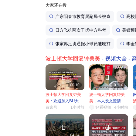
大家还在搜
广东阳春市教育局副局长被查
高校
日方飞机两次干扰中方科考
美银预
张家界足协通报小球员遭殴打
李金
波士顿大学回复钟美美
- 视频大全 -


00:10
01:10
波士顿大学回复钟美
波士顿大学回复钟美
美
：欢迎加入BU大家
美
，本人发文澄清留
庭
百家号
1小时前
学相关...
好看视频
4小时前
需


04:24
00:30