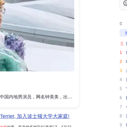
男


1
高
2
3
自
4
波
5
钟宇升，搞笑类自媒体创作者、中国内地男演员，网名钟美美，出生于黑龙江省哈尔滨市，成长于黑龙江省鹤岗市。截至2025年7月17日，钟宇升的抖音账号拥有486万粉丝。其中模仿老师合集视频有4.65亿播放量，办公室系列超7700万播放量。2020年5月，年仅13岁的钟宇升因模仿老师的视频在网络上走红，引发网友们的强烈共鸣，视频播放量累计达数亿次。同月，钟宇升的视频被大量下架，甚至有自媒体称，视频下架是由于校方约谈家长；5月29日，有网友发帖称"钟美美"被相关部门约谈，当日，钟宇升进行回应："我不想发那些了，我想换个风格，也是表演，但是不模仿老师了，我看他们挺多看腻了。"2020年7月，钟宇升参与录制综艺节目《脱口秀大会第三季》；9月，登上《智族GQ》11周年特辑封面，因在GQ的问卷中填写的一句"痛苦不分深浅"，登上热搜；11月，获得新周刊第二十一届中国视频榜"年度自媒体"荣誉称号；12月，参与录
6
实
7
希
Terrier, 加入波士顿大学大家庭!
8
9