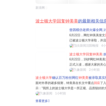
新浪网
波士顿大学回复钟美美
的最新相关信
曾因模仿老师火爆全网,1
6月22日，网红钟美美发文
已被波士顿大学录取，并
本科时光，探索更多的可
指尖新闻沈阳晚报
4
关注资源在我个人私事上
波士顿大学回复钟美美
:
成绩普通，不是学霸，我
6月22日，19岁网红钟美
正式入读，感谢大家的关
正因如此才格外向往大学
大象新闻
2小时前
外界质疑：波士顿大学是
波士顿大学
确认百万粉丝网红
钟美美
被录取真实性
径，学校录取综合参考学业、
面对外界的诸多猜测，钟美美在长文中重点
回应
了
示："我所上的波士顿大学是一所正规、品质较好的
实际上我也没有、不用缴纳正常学费以外的费用。
大象新闻
1小时前
还看重社会实践、个人专长等等综合因素。我...
查看更多