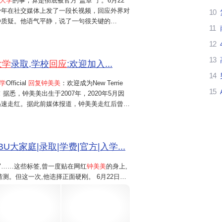
大学
的事，算是彻底被官方"盖章"了。6月22
少年在社交媒体上发了一段长视频，回应外界对
10
可
种质疑。他语气平静，说了一句很关键的
11
一所正规、品质较好的大学，绝不是所谓靠钞
话说得直接，但真正让舆论炸锅的，是
12
13
大学
录取,学校
回应
:欢迎加入...
14
学
Official
回复钟美美
：欢迎成为New Terrie
15
据悉，钟美美出生于2007年，2020年5月因
他
迅速走红。据此前媒体报道，钟美美走红后曾拒
他曾表示，有家公司想跟他签约，可以一年付给
男
因选择专注学业而拒绝掉了。钟美...
U大家庭|录取|学费|官方|入学...
校"……这些标签,曾一度贴在网红
钟美美
的身上,
测。但这一次,他选择正面硬刚。 6月22日晚,
4
传闻。他明确表示,自己所上的波士顿大学是一
高