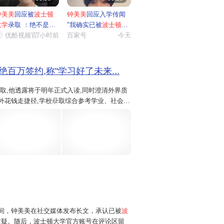
钟美美
回应被
波士顿
钟美美
回应入学传闻
大学
录取 ：绝不是
"我确实已被
波士顿大
"钞...
优酷视频官…
7小时前
学
百家号
...
今天
绝百万签约,称"学习好了未来...
取,他透露将于明年正式入读,同时澄清外界质
外花钱走捷径,学校录取综合参考学业、社会实
5
。 图片来源:波士顿大学官网截图 ...
日晚间，钟美美在社交媒体发布长文，承认已被
波
质疑。随后，波士顿大学官方账号在评论区留