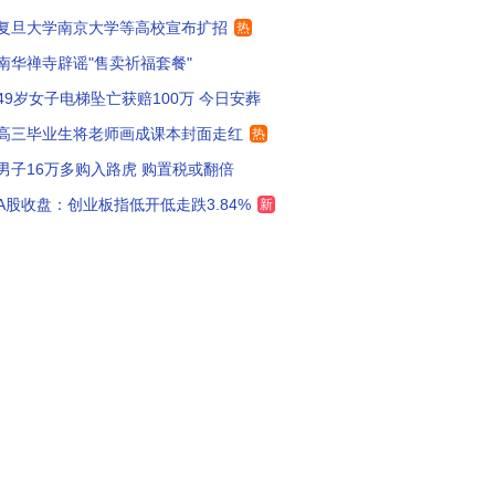
复旦大学南京大学等高校宣布扩招
热
别听他谦虚了 他真是学霸
94
南华禅寺辟谣"售卖祈福套餐"
我们不是应该祝福吗？靠自己能力考试书世界名校，很棒了
149
49岁女子电梯坠亡获赔100万 今日安葬
文科生吧，老美早就把理科通道关了，去美国学文科？
，哈哈，现在都懂是什
190
高三毕业生将老师画成课本封面走红
热
男子16万多购入路虎 购置税或翻倍
NGO可青睐有流量有粉丝的留学生了，赞助奖学金统统都能安排上。
206
A股收盘：创业板指低开低走跌3.84%
新
高中好像是哈三中的，能进哈三中的都是学霸啊
50
人还是女人啊？
156
评论区展示了物种的多样性，自己能力不行在那酸黄瓜
34
哈尔滨市第三中学整班的清华北大升学率。但是哈尔滨市第三中学国际部不太清楚，应该也不弱。
0
即便从世界范围看，留学生只要不是理工科，是不是"镀金"的自己心里清楚。
151
中出去1年观念就洋化扭曲了，3年后见人品
69