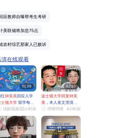
回应教师自曝帮考生考研
计美联储将加息75点
铭农村综艺那家人已败诉
 高清在线观看


01:09
01:10
网红
钟美美
回应入学
波士顿大学回复钟美
波士顿大学
留学每年
美
，本人发文澄清留
近7...
优酷视频官…
3小时前
学相关...
哔哩哔哩
4小时前


00:38
00:10