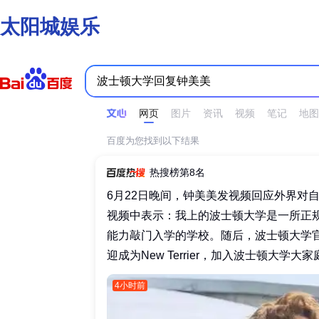
太阳城娱乐
时间不限
所有网页和文件
站点内检索
网页
图片
资讯
视频
笔记
地图
百度为您找到以下结果
热搜榜第8名
6月22日晚间，钟美美发视频回应外界对
视频中表示：我上的波士顿大学是一所正
能力敲门入学的学校。随后，波士顿大学
迎成为New Terrier，加入波士顿大学大家庭
4小时前