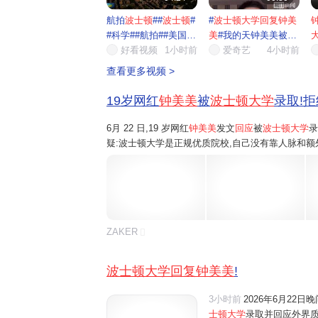
航拍
波士顿
##
波士顿
#
#
波士顿大学回复钟美
#科学##航拍##美国##
美
#我的天钟美美被波
波士...
好看视频
1小时前
士顿...
爱奇艺
4小时前
靠
查看更多视频 >
19岁网红
钟美美
被
波士顿大学
录取!拒
6月 22 日,19 岁网红
钟美美
发文
回应
被
波士顿大学
录
疑:波士顿大学是正规优质院校,自己没有靠人脉和额
践与个人特长,全程正规申请、层层筛选才拿到入学资格
ZAKER
波士顿大学回复钟美美
!
3小时前
2026年6月22
士顿大学
录取并回应外界