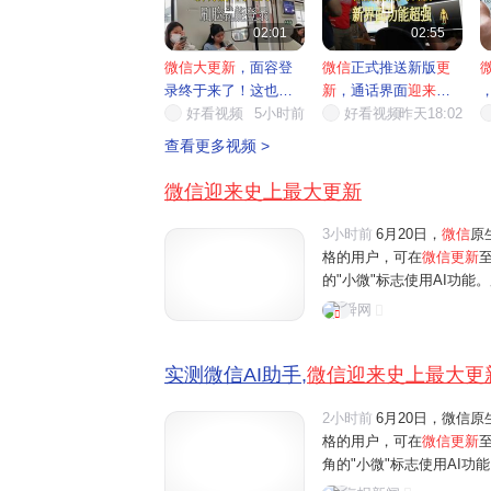


02:01
02:55
微信大更新
，面容登
微信
正式推送新版
更
录终于来了！这也太
新
，通话界面
迎来
全
方便了
好看视频
5小时前
面升级
好看视频
昨天18:02
痛
查看更多视频 >
微信迎来史上最大更新
3小时前
6月20日，
微信
原
格的用户，可在
微信更新
至
的"小微"标志使用AI功
微"的互动。界面新闻记者
舜网
体验还是功能丰富程度来
实测微信AI助手,
微信迎来史上最大更
2小时前
6月20日，微信原
格的用户，可在
微信更新
角的"小微"标志使用AI
微"的互动。界面新闻记者