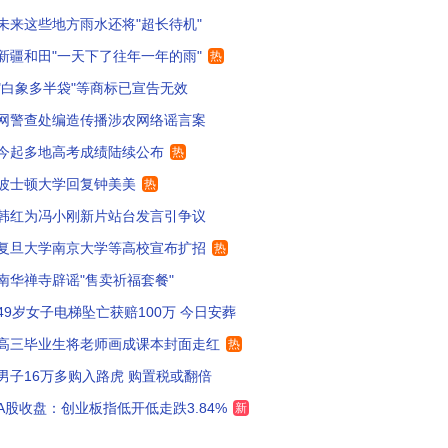
未来这些地方雨水还将"超长待机"
以为是个微信智能AI贷款软件呢
62
新疆和田"一天下了往年一年的雨"
热
以前就是QQ乱七八糟的太多出了微信，现在微信已经在变成另一个QQ了，迟早出个软件替代它
59
"白象多半袋"等商标已宣告无效
网警查处编造传播涉农网络谣言案
没有纯及时沟通的软件，大家需要一个
4
今起多地高考成绩陆续公布
热
手机做的越来越不像手机，应用做的越来越花哨，都是为了圈钱
25
波士顿大学回复钟美美
热
已卸载
3
韩红为冯小刚新片站台发言引争议
复旦大学南京大学等高校宣布扩招
热
不能出个微信极速版，只保留聊天，语音，支付
602
南华禅寺辟谣"售卖祈福套餐"
微信当务之急的是减负，我不希望1个聊天软件变成一个组合怪
328
49岁女子电梯坠亡获赔100万 今日安葬
后占用内存越来越大
294
高三毕业生将老师画成课本封面走红
热
男子16万多购入路虎 购置税或翻倍
信本来就是手机运行大户了再加上ai会不会卡啊
147
A股收盘：创业板指低开低走跌3.84%
新
信占的手机内存，都快30G了
165