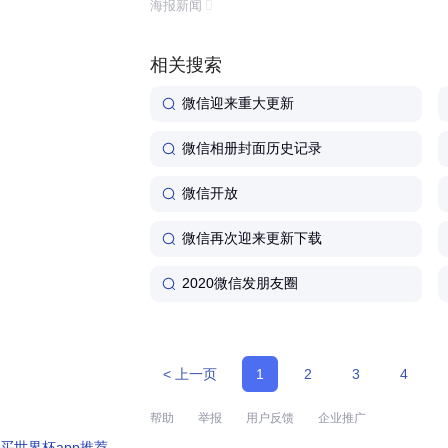
海报新闻
体验还是功能丰富程度来看,这...
相关搜索
微信迎来重大更新
微信相册封面历史记录
微信开放
微信再次迎来更新下载
2020微信发朋友圈
< 上一页
1
2
3
4
帮助
举报
用户反馈
企业推广
买世界杯app推荐