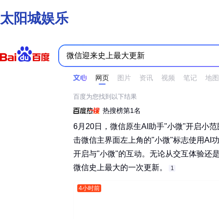
太阳城娱乐
时间不限
所有网页和文件
站点内检索
网页
图片
资讯
视频
笔记
地图
百度为您找到以下结果
热搜榜第1名
6月20日，微信原生AI助手"小微"开启
击微信主界面左上角的"小微"标志使用A
开启与"小微"的互动。无论从交互体验还
微信史上最大的一次更新。‌‌
1
4小时前