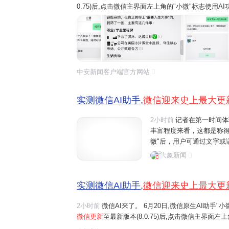
0.75)后,点击微信主界面左上角的"小微"标志使用
微"的互动。 界面新闻记者在第一时间体验了"小微
看,这都是称得上是微...
中安新闻客户端官方网站
实测微信AI助手,
微信迎来史上最大更
2小时前
记者在第一时间体
丰富程度来看，这都是称
微"后，用户可通过文字或
话、文件阅读、设置提醒
大象新闻
如"给妈妈发生日快乐"、"转
实测微信AI助手,
微信迎来史上最大更
2小时前
微信AI来了。 6月20日,微信原生AI助手
微信更新
至最新版本(8.0.75)后,点击微信主界面
界面一键右滑,开启与"小微"的互动。 界面新闻记者