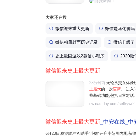
海报新闻
体验还是功能丰富程度来看，
大家还在搜
微信迎来重大更新
微信是马化腾吗
微信相册封面历史记录
微信升级了
史上最囧游戏2微信小程序
2020
微信迎来史上最大更新
28分钟前
无论从交互体验
上最大
的一次
更新
。 进入
些基础功能,包括日常对话
行朋友圈管理等。例如"给妈
nw.eastday.com/self/yw/2.
朋友圈中值得关注的重点内容"
微信迎来史上最大更新
_中安在线_中
6月20日,微信原生AI助手"小微"开启小范围内测,