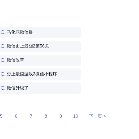
马化腾微信群
微信史上最囧2第56关
微信改革
史上最囧游戏2微信小程序
微信升级了
5
6
7
8
9
10
下一页 >