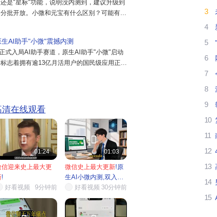
还是"星标"功能，说明没内测到，建议升级到
3
的分批开放。小微和元宝有什么区别？可能有人
还
宝合并总结消息、提炼文件、文章提炼等 AI
4
？答案是，区别非常大。之前那些 AI 功能完
原生AI助手"小微"震撼内测
5
PP，它不...
队正式入局AI助手赛道，原生AI助手"小微"启动
6
有
标志着拥有逾13亿月活用户的国民级应用正式
7
手竞争格局迎来最大变量！事件概述：绿色眼睛图
，部分微信用户发现主界面左上角出现了一个绿色
8
即可进入标注着"...
早
9
 高清在线观看
10
能
11


12
01:24
01:03
然
13
微信迎来史上最大更
微信史上最大更新
!原
新
!
生AI小微内测,双入口
14
微
好看视频
9分钟前
一键...
好看视频
30分钟前
15
微