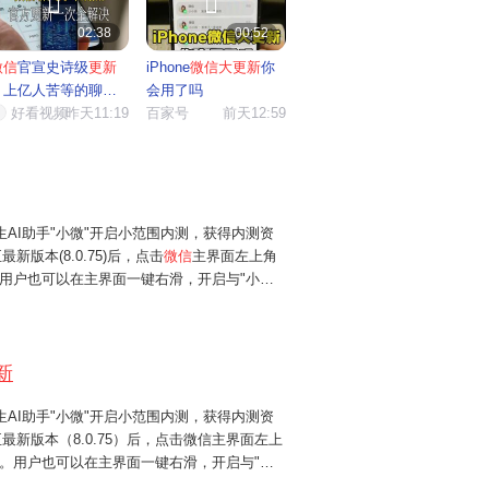


A
02:38
00:52
微信
官宣史诗级
更新
iPhone
微信大更新
你
能
，上亿人苦等的聊天
会用了吗
点，...
好看视频
昨天11:19
百家号
前天12:59
微
小
生AI助手"小微"开启小范围内测，获得内测资
最新版本(8.0.75)后，点击
微信
主界面左上角
还
能。用户也可以在主界面一键右滑，开启与"小
在第一时间体验了"小微"测试版。无论从交互
看，这都是称得上是
微信史上最大
的一次
更新
。
有
新
生AI助手"小微"开启小范围内测，获得内测资
至最新版本（8.0.75）后，点击微信主界面左上
早
功能。用户也可以在主界面一键右滑，开启与"小
在第一时间体验了"小微"测试版。无论从交互