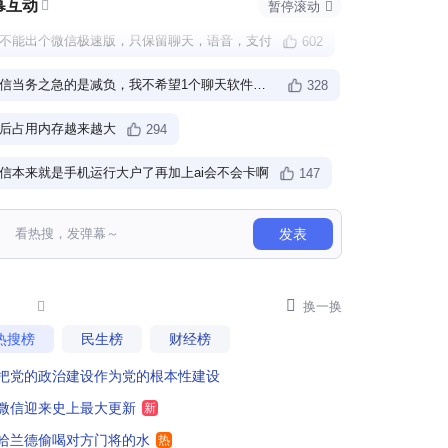
幕互动

暂停滚动

不能出个微信极速版，只保留聊天，语音，支付
602
微信当务之急的是减负，我不希望1个聊天软件变成一个组合怪
328
后占用内存越来越大
294
信本来就是手机运行大户了再加上ai会不会卡啊
147
信占的手机内存，都快30G了
165
发表
I不仅能替你工作，还能代替你工作
89
不能别走支付宝那条路
我们只需要支付聊天和语音功能，最好朋友圈都没有

59

换一换
热搜榜
民生榜
财经榜
信是啥？是ai软件？广告软件？杂乱无章
，只留通信和支付等主要功能不就好了，现在搞得和一坨杂糅的大便一样
89
把党的政治建设作为党的根本性建设
每次都是史上最大，一次比一次大，到底是有多大？
94
微信迎来史上最大更新
新
微啊,你可知道我多爱你
4
哈兰德偷喝对方门将的水
热