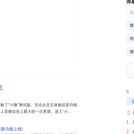
弹
能
然
微
微
A
息
能

微
验了"小微"测试版。无论从交互体验还是功能
上是微信史上最大的一次更新。进入"小

语音对话来操作一些基础功能，包括日常对
1
、发送消息、转账、进行朋友圈管理等。例
级新功能上线!
小
2
转账给XXX"、"抓取近两天朋友圈中值