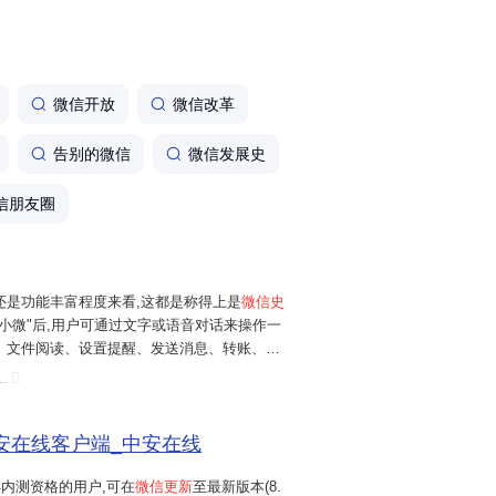
这都是称得...
微信开放
微信改革
告别的微信
微信发展史
微信朋友圈
还是功能丰富程度来看,这都是称得上是
微信史
"小微"后,用户可通过文字或语音对话来操作一
、文件阅读、设置提醒、发送消息、转账、进
妈发生日快乐"、"转账给XXX"、"抓取近两天
..
、"提醒我5分...
安在线客户端_中安在线
获得内测资格的用户,可在
微信更新
至最新版本(8.