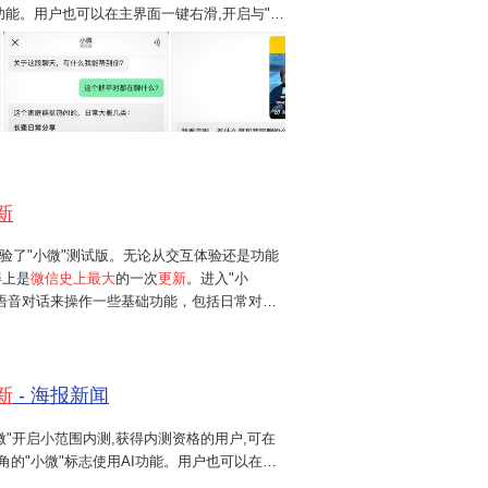
AI功能。用户也可以在主界面一键右滑,开启与"小
"测试版。无论从交互体验还是功能丰富程度来
11
新
验了"小微"测试版。无论从交互体验还是功能
得上是
微信史上最大
的一次
更新
。进入"小
语音对话来操作一些基础功能，包括日常对
、发送消息、转账、进行朋友圈管理等。例
账给XXX"、"抓取近两天朋友...
新
- 海报新闻
"小微"开启小范围内测,获得内测资格的用户,可在
左上角的"小微"标志使用AI功能。用户也可以在主
在第一时间体验了"小微"测试版。无论从交互