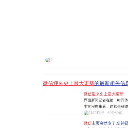
界面新闻
微信迎来史上最大更新
的最新相关信
微信迎来史上最大更新
界面新闻记者在第一时间体
丰富程度来看，这都是称得
微"后，用户可通过文字或
钱江晚报
59分钟前
话、文件阅读、设置提醒
微信
主页突然变了,史诗
如"给妈妈发生日快乐"、"