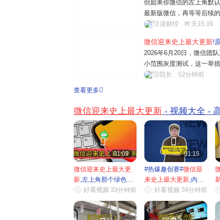
但如果你微信的左上角默认
最新版微信，再等等后续
会问：之前微信不就加入元
新浪财经
昨天15:16
功能吗？小微和它区别大吗
微信迎来史上最大更新
!
全依赖的是独立的腾讯元宝A
2026年6月20日，微信团
小范围灰度测试，这一举措
进军AI领域，国内AI助
宋院长
52分钟前
标引发关注 6月20日起
查看更多
眼睛形状的机器人图标，点击
微信迎来史上最大更新
- 视频大全 -


01:09
01:15
微信迎来史上最大更
#热爆趣创赛#
微信迎
新
,左上角那个绿色眼
来史上最大更新
,内置
睛的...
好看视频
33分钟前
AI小...
好看视频
34分钟前