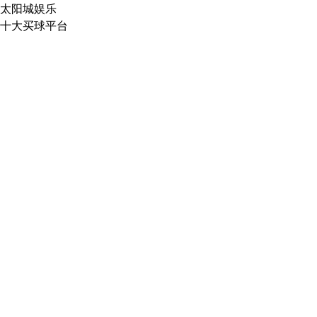
太阳城娱乐
十大买球平台