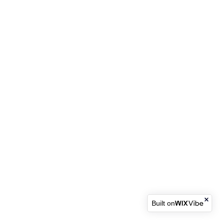
Built on