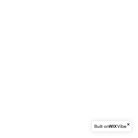
Built on