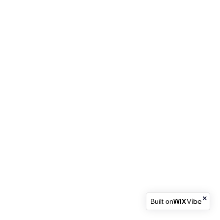
Built on