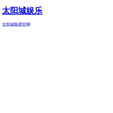
太阳城娱乐
太阳城集团官网