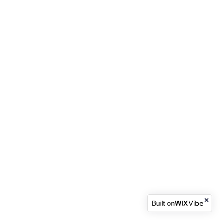
Built on