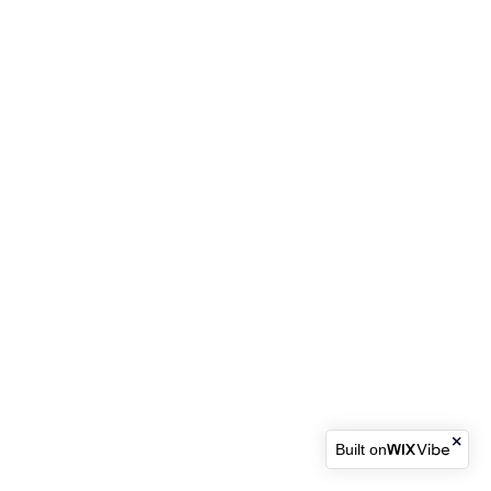
Built on