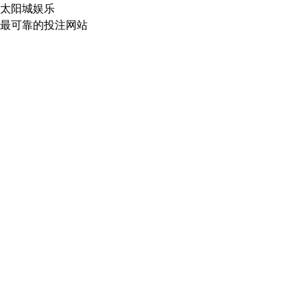
太阳城娱乐
最可靠的投注网站