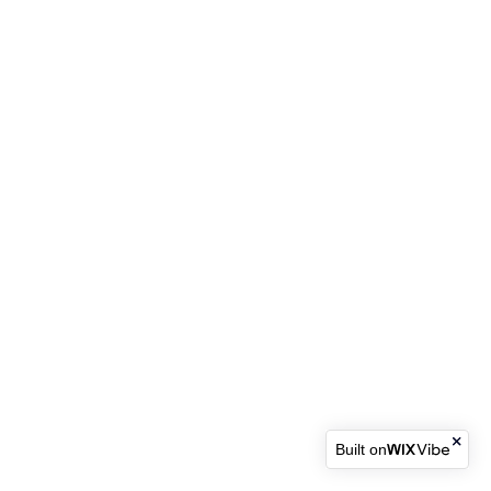
Built on