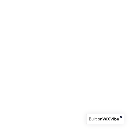
Built on