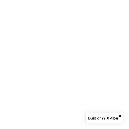
Built on