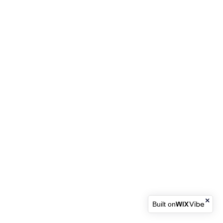
Built on