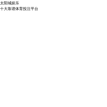
太阳城娱乐
十大靠谱体育投注平台