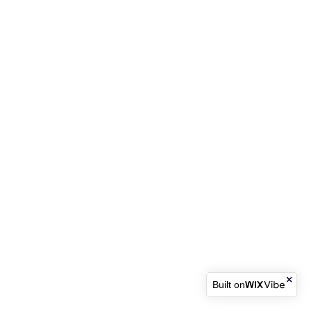
Built on