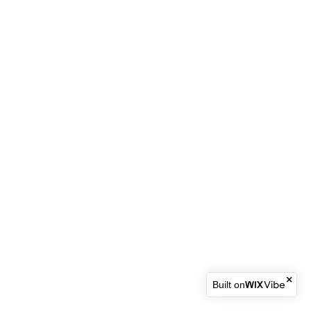
Built on