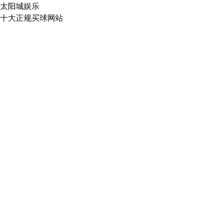
太阳城娱乐
十大正规买球网站