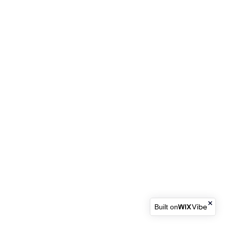
Built on